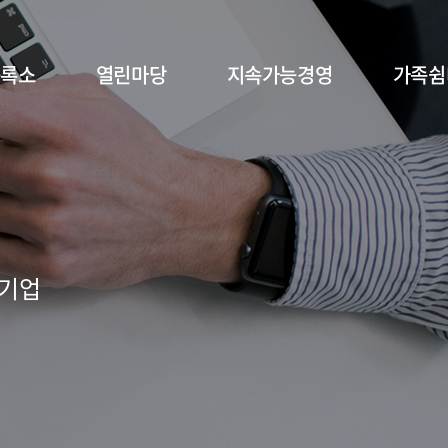
등록소
열린마당
지속가능경영
가족쉼
 기업