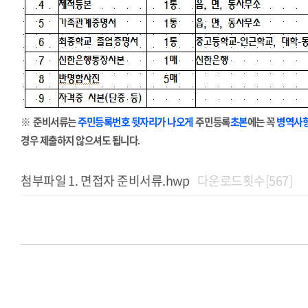
※
준비서류는
주민등록번호 뒷자리가 나오게
주민등록
초본
에는 꼭
병역사항
경우 제출하지 않으셔도 됩니다
.
첨부파일
면접자 준비서류.hwp
다운로드횟수[567]