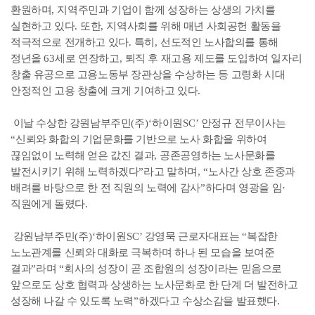
환원하며
,
지역주민과 기업이 함께 성장하는 상생의 가치를
실현하고 있다
.
또한
,
지역사회를 위해 매년 사회공헌 활동을
적극적으로 전개하고 있다
.
특히
,
선도적인 노사합의를 통해
정년을
63
세로 연장하고
,
퇴직 후 재고용 제도를 도입하여 일자리
창출 유공으로 고용노동부 장관상을 수상하는 등 고령화 시대
안정적인 고용 창출에 크게 기여하고 있다
.
이날 수상한 강원남부주민
(
주
)‘
하이원
SC’
안정규 전무이사는
“
신뢰와 화합의 기업문화를 기반으로 노사 화합을 위하여
끊임없이 노력해 얻은 값진 결과
,
공존공영하는 노사문화를
발전시키기 위해 노력하겠다
”
라고 말하며
, “
노사간 상호 존중과
배려를 바탕으로 한 전 직원의 노력에 감사
”
하다며 영광을 임
·
직원에게 돌렸다
.
강원남부주민
(
주
)‘
하이원
SC’
강영묵 근로자대표는
“
복잡한
노노관계를 신뢰와 대화로 극복하며 하나 된 모습을 보여준
결과
”
라며
“
회사의 성장이 곧 조합원의 성장이라는 믿음으로
앞으로도 상호 협력과 상생하는 노사문화로 한 단계 더 발전하고
성장해 나갈 수 있도록 노력
”
하겠다고 수상소감을 발표했다
.