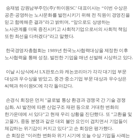
송재범 강원남부주민
(
주
)‘
하이원
SC’
대표이사는
“
이번 수상은
공존
·
공영하는 노사문화를 발전시키기 위해 전 직원이 경영진을
믿고 함께해준 결과
”
라고 밝히며
, “
앞으로도 상생하는
노사관계를 더욱 증진시키고 사회적기업으로서의 사회적 책임
또한 최선을 다하겠다
”
라고 말했다
.
한국경영자총협회는
1989
년 한국노사협력대상을 제정한 이후
노사협력을 통해 성장
,
발전한 기업을 매년 선발해 시상하고 있다
.
이날 시상식에서
LX
판토스와 캐논코리아가 각각 대기업 부문
대상과 우수상을 받았고
,
중견
·
중소기업 부문 대상과 우수상은
씨텍과 하이원
SC
에 각각 돌아갔다
.
손경식 회장은 먼저
"
글로벌 통상 환경과 경쟁국 간 기술 경쟁
심화
, AI
발전에 따른 산업구조 재편 등으로 거대한 변화의
한가운데에 서 있다
"
고 현재 우리 상황을 진단했다
.
또
"
고환율 및
고물가
,
중동 분쟁과 같은 대외 불안 요인이 겹치면서 기업들이
체감하는 위기감이 커지고 있다
"
고 손 회장은 평가했다
.
손 회장은
"
이러한 변화와 위기 시기에 오늘 수상 기업들 사례는