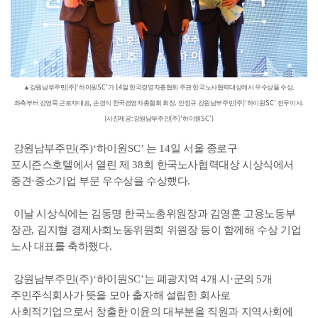
(
)‘
SC’
14
.
▲
강원남부주민
주
하이원
가
일 한국경영자총협회 주관 한국노사협력대상에서 우수상을 수상
,
.
(
)‘
SC’
.
좌측부터 강영묵 근로자대표
손경식 한국경영자총협회 회장
안정규 강원남부주민
주
하이원
전무이사
(
:
(
)’
SC’)
사진제공
강원남부주민
주
하이원
강원남부주민
(
주
)‘
하이원
SC’
는
14
일 서울 종로구
포시즌스호텔에서 열린 제
38
회 한국노사협력대상 시상식에서
중견
·
중소기업 부문 우수상을 수상했다
.
이날 시상식에는 김동명 한국노총위원장과 김영훈 고용노동부
장관
,
김지형 경제사회노동위원회 위원장 등이 함께해 수상 기업
노사 대표를 축하했다
.
강원남부주민
(
주
)‘
하이원
SC’
는 폐광지역
4
개 시
·
군의
5
개
주민주식회사가 뜻을 모아 출자해 설립한 회사로
사회적기업으로서 창출한 이윤의 대부분을 직원과 지역사회에