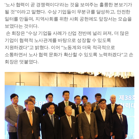
'
노사 협력이 곧 경쟁력이다
'
라는 것을 보여주는 훌륭한 본보기가
될 것
"
이라고 말했다
.
수상 기업들이 무분규를 달성하고
,
안전한
일터를 만들며
,
지역사회를 위한 사회 공헌에도 앞장서는 모습을
보였다는 것이다
.
손 회장은
"
수상 기업들 사례가 산업 전반에 널리 퍼져
,
더 많은
기업이 협력적 노사관계를 바탕으로 성장할 수 있도록
지원하겠다
"
고 밝혔다
.
이어
"
노동계와 더욱 적극적으로
소통하면서 노사 협력 문화가 확산할 수 있도록 노력하겠다
"
고 손
회장은 덧붙였다
.