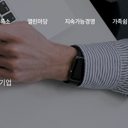
등록소
열린마당
지속가능경영
가족쉼
 기업