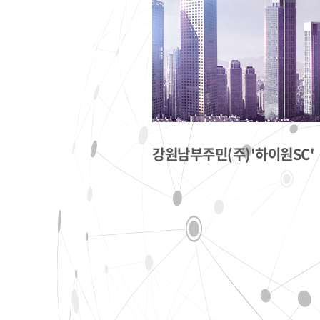
강원남부주민(주)'하이원SC'