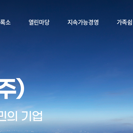
등록소
열린마당
지속가능경영
가족쉼
주)
주)
민의 기업
민의 기업