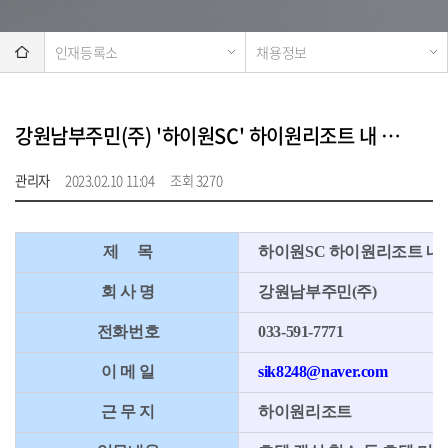
인재등록소
채용정보
강원남부주민(주) '하이원SC' 하이원리조트 내 호텔 미화관리 인력 상시모집
관리자
2023.02.10 11:04
조회 3270
제 목
하이원SC 하이원리조트 내 
회 사 명
강원남부주민(주)
전화번호
033-591-7771
이 메 일
sik8248@naver.com
근 무 지
하이원리조트